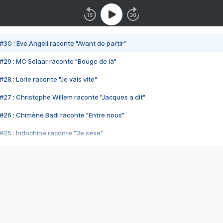
#30 : Eve Angeli raconte "Avant de partir"
#29 : MC Solaar raconte "Bouge de là"
28 : Lorie raconte "Je vais vite"
#27 : Christophe Willem raconte "Jacques a dit"
#26 : Chimène Badi raconte "Entre nous"
#25 : Indochine raconte "3e sexe"
#24 : Zaho raconte "C'est chelou"
#23 : Patrick Bruel raconte "Au café des délices"
#22 : Kyo raconte "Le chemin"
#21 : Nolwenn Leroy raconte "Cassé"
#20 : Patrick Hernandez raconte "Born to be alive"