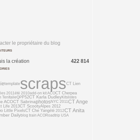
cter le propriétaire du blog
SITEURS
is la création
422 814
ORIES
scraps
ie
template
CT Lien
ées 2011
été 2010
add-on kit ACO
CT Cherpea
P52
CT Karla Dudley
n Ten
Italie
QP
Kits
listes
photos
CT Ange
ie ACO
CT Sabrina
NYC 2011
CT Scooty
t Life 2013
Alpes 2012
CT Anita
 Little Pixels
CT Che Yang
été 2012
mber Daily
blog train ACO
Roadtrip USA