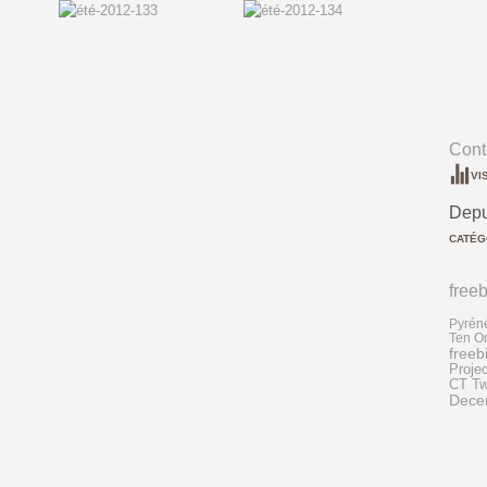
Conta
VI
Depu
CATÉG
freeb
Pyrén
Ten O
freeb
Projec
CT Two
Dece