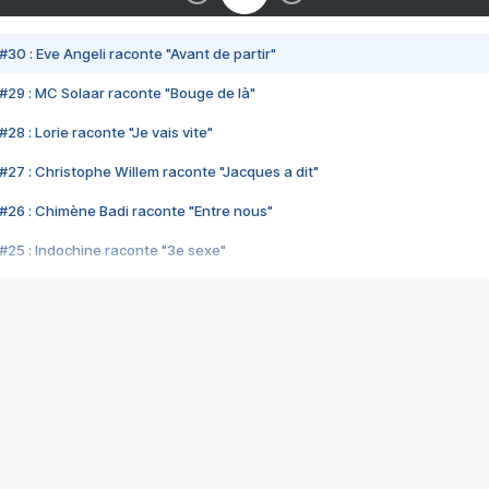
#30 : Eve Angeli raconte "Avant de partir"
#29 : MC Solaar raconte "Bouge de là"
28 : Lorie raconte "Je vais vite"
#27 : Christophe Willem raconte "Jacques a dit"
#26 : Chimène Badi raconte "Entre nous"
#25 : Indochine raconte "3e sexe"
#24 : Zaho raconte "C'est chelou"
#23 : Patrick Bruel raconte "Au café des délices"
#22 : Kyo raconte "Le chemin"
#21 : Nolwenn Leroy raconte "Cassé"
#20 : Patrick Hernandez raconte "Born to be alive"
#19 : Lorie raconte "Près de moi"