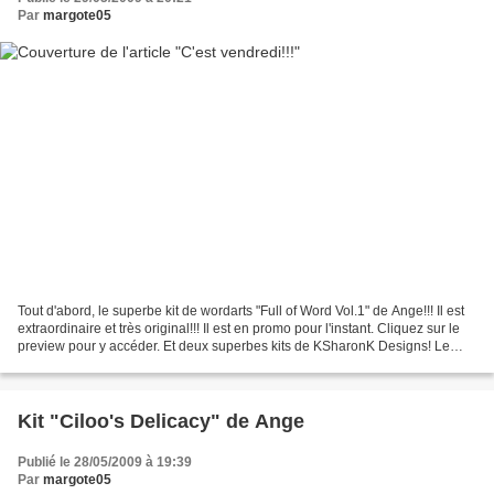
Par
margote05
Tout d'abord, le superbe kit de wordarts "Full of Word Vol.1" de Ange!!! Il est
extraordinaire et très original!!! Il est en promo pour l'instant. Cliquez sur le
preview pour y accéder. Et deux superbes kits de KSharonK Designs! Le
premier "Plainly Speaking",...
Kit "Ciloo's Delicacy" de Ange
Publié le 28/05/2009 à 19:39
Par
margote05