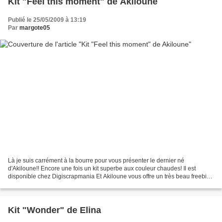
Kit "Feel this moment" de Akiloune
Publié le 25/05/2009 à 13:19
Par
margote05
Là je suis carrément à la bourre pour vous présenter le dernier né
d'Akiloune!! Encore une fois un kit superbe aux couleur chaudes! Il est
disponible chez Digiscrapmania Et Akiloune vous offre un très beau freebie
sur son blog! Cliquez sur le preview...
Kit "Wonder" de Elina