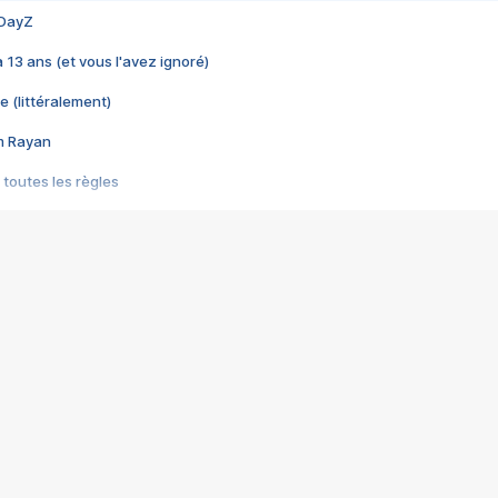
 DayZ
 a 13 ans (et vous l'avez ignoré)
e (littéralement)
im Rayan
 toutes les règles
s les jeux vidéo
us choquant de Rockstar ? - Le scandale BULLY
e plus moche de Steam
du RÊVE tourne au CAUCHEMAR
pendant 8 heures
it… à tort
umiliés par un jeu vidéo