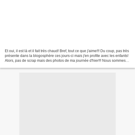
Et oui, il est là et il fait très chaud! Bref, tout ce que j'aime!!! Du coup, pas très
présente dans la blogosphère ces jours-ci mais j'en profite avec les enfants!
Alors, pas de scrap mais des photos de ma journée d'hier!!! Nous sommes
allés à bellewaerde...