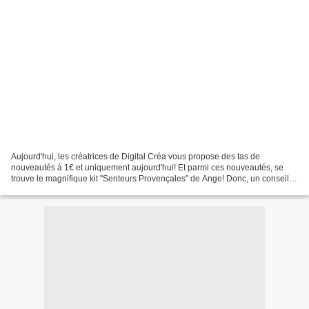
Aujourd'hui, les créatrices de Digital Créa vous propose des tas de
nouveautés à 1€ et uniquement aujourd'hui! Et parmi ces nouveautés, se
trouve le magnifique kit "Senteurs Provençales" de Ange! Donc, un conseil si
vous ne l'avez pas encore : filez le...