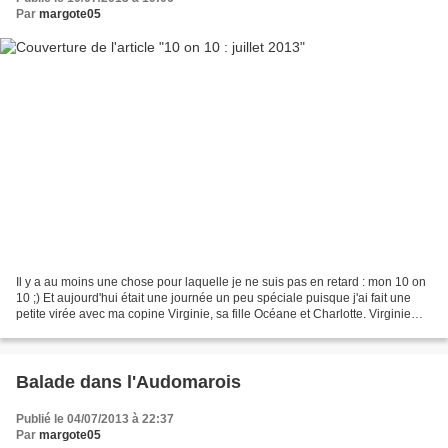
Par
margote05
Il y a au moins une chose pour laquelle je ne suis pas en retard : mon 10 on
10 ;) Et aujourd'hui était une journée un peu spéciale puisque j'ai fait une
petite virée avec ma copine Virginie, sa fille Océane et Charlotte. Virginie
m'avait parlé d'un endroit...
Balade dans l'Audomarois
Publié le 04/07/2013 à 22:37
Par
margote05