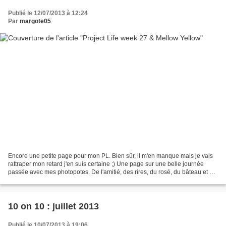
Publié le 12/07/2013 à 12:24
Par
margote05
Encore une petite page pour mon PL. Bien sûr, il m'en manque mais je vais
rattraper mon retard j'en suis certaine ;) Une page sur une belle journée
passée avec mes photopotes. De l'amitié, des rires, du rosé, du bâteau et de
la rando.... Bref, un air...
10 on 10 : juillet 2013
Publié le 10/07/2013 à 19:06