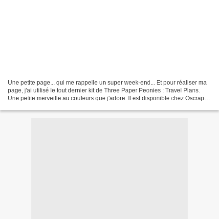
Une petite page... qui me rappelle un super week-end... Et pour réaliser ma
page, j'ai utilisé le tout dernier kit de Three Paper Peonies : Travel Plans.
Une petite merveille au couleurs que j'adore. Il est disponible chez Oscraps
en promo pour le moment...