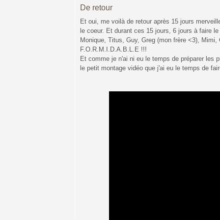
De retour
Et oui, me voilà de retour après 15 jours merveille
le coeur. Et durant ces 15 jours, 6 jours à faire
Monique, Titus, Guy, Greg (mon frère <3), Mimi, 
F.O.R.M.I.D.A.B.L.E !!!
Et comme je n'ai ni eu le temps de préparer les p
le petit montage vidéo que j'ai eu le temps de fair