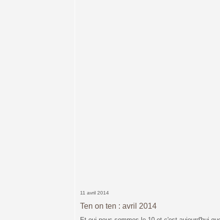
11 avril 2014
Ten on ten : avril 2014
Et oui nous sommes le 10 et c'est aujourd'hui que