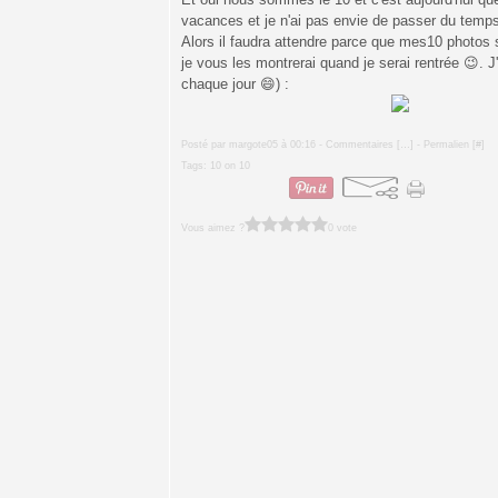
vacances et je n'ai pas envie de passer du temps 
Alors il faudra attendre parce que mes10 photos s
je vous les montrerai quand je serai rentrée 😉. J'
chaque jour 😄) :
Posté par margote05 à 00:16 -
Commentaires [
…
]
- Permalien [
#
]
Tags:
10 on 10
Vous aimez ?
0 vote