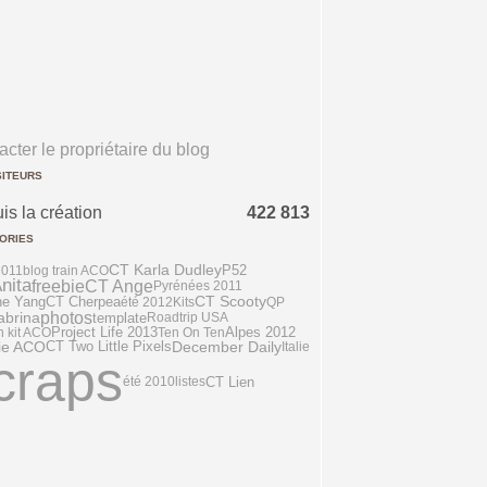
cter le propriétaire du blog
SITEURS
is la création
422 813
ORIES
P52
CT Karla Dudley
011
blog train ACO
nita
freebie
CT Ange
Pyrénées 2011
CT Scooty
e Yang
CT Cherpea
été 2012
Kits
QP
photos
abrina
template
Roadtrip USA
n kit ACO
Project Life 2013
Ten On Ten
Alpes 2012
ie ACO
CT Two Little Pixels
December Daily
Italie
craps
CT Lien
été 2010
listes