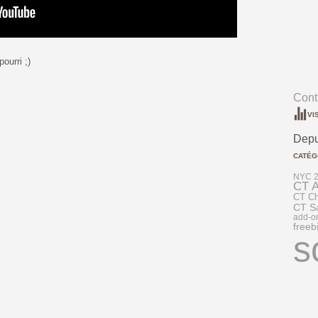
ourri ;)
Conta
VI
Depu
CATÉG
NYC 2
CT A
CT Ch
CT S
add-o
freeb
s