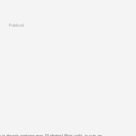
Publicité
 je devrais partager mes 10 photos! Mais voilà, je suis en