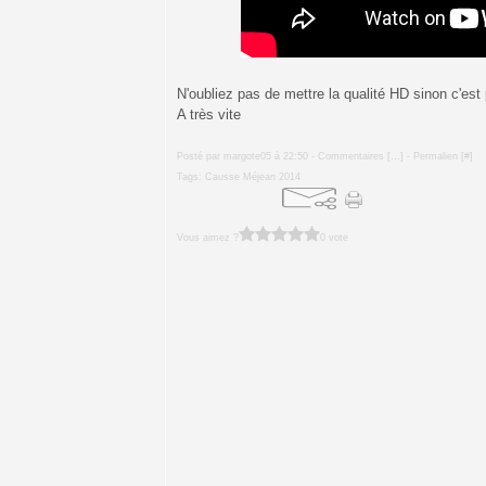
N'oubliez pas de mettre la qualité HD sinon c'est p
A très vite
Posté par margote05 à 22:50 -
Commentaires [
…
]
- Permalien [
#
]
Tags:
Causse Méjean 2014
Vous aimez ?
0 vote