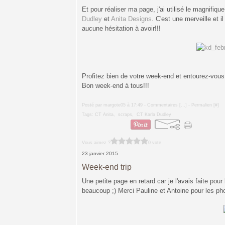
Et pour réaliser ma page, j'ai utilisé le magnifique 
Dudley
et
Anita Designs
. C'est une merveille et 
aucune hésitation à avoir!!!
Profitez bien de votre week-end et entourez-vou
Bon week-end à tous!!!
Posté par margote05 à 17:49 -
Commentaires [
…
]
- Permalien [
#
]
Tags:
CT Anita
,
scraps
,
CT Karla Dudley
Vous aimez ?
0 vote
23 janvier 2015
Week-end trip
Une petite page en retard car je l'avais faite pou
beaucoup ;) Merci Pauline et Antoine pour les p