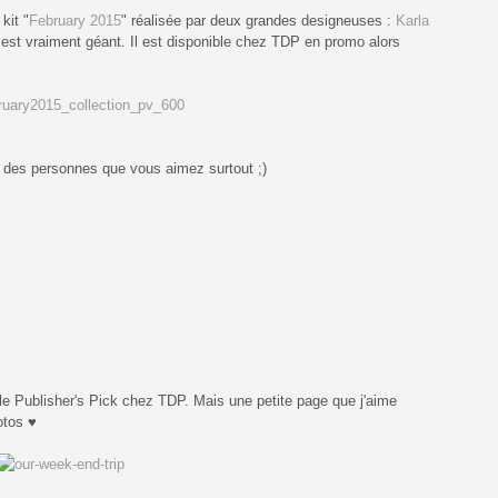
kit "
February 2015
" réalisée par deux grandes designeuses :
Karla
il est vraiment géant. Il est disponible chez TDP en promo alors
s des personnes que vous aimez surtout ;)
r le Publisher's Pick chez TDP. Mais une petite page que j'aime
hotos
♥