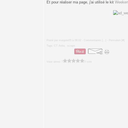
Et pour réaliser ma page, j'ai utilisé le kit
Weeken
Posté par margote05 à 08:02 -
Commentaires [
…
]
- Permalien [
#
]
Tags:
CT Anita
,
scraps
Vous aimez ?
0 vote