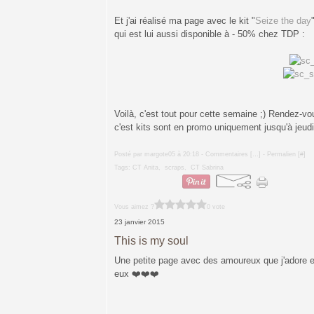
Et j'ai réalisé ma page avec le kit "
Seize the day
qui est lui aussi disponible à - 50% chez TDP :
Voilà, c'est tout pour cette semaine ;) Rendez-vo
c'est kits sont en promo uniquement jusqu'à jeudi 
Posté par margote05 à 20:18 -
Commentaires [
…
]
- Permalien [
#
]
Tags:
CT Anita
,
scraps
,
CT Sabrina
Vous aimez ?
0 vote
23 janvier 2015
This is my soul
Une petite page avec des amoureux que j'adore e
eux ❤️❤️❤️