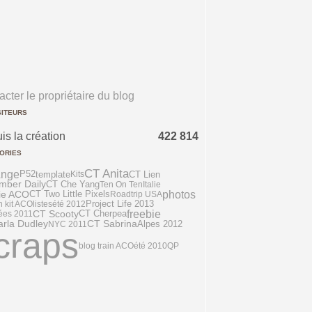
cter le propriétaire du blog
SITEURS
is la création
422 814
ORIES
CT Anita
Ange
P52
template
CT Lien
Kits
mber Daily
CT Che Yang
Ten On Ten
Italie
photos
ie ACO
CT Two Little Pixels
Roadtrip USA
n kit ACO
listes
été 2012
Project Life 2013
freebie
CT Scooty
ées 2011
CT Cherpea
rla Dudley
CT Sabrina
NYC 2011
Alpes 2012
craps
blog train ACO
été 2010
QP