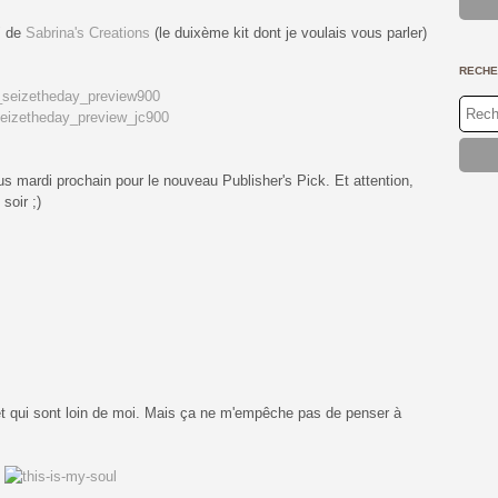
Jan
Fév
Ma
Avri
Mai
Jan
Fév
Ma
Avri
" de
Sabrina's Creations
(le duixème kit dont je voulais vous parler)
Jan
Fév
Ma
Jan
Fév
Jan
RECHE
us mardi prochain pour le nouveau Publisher's Pick. Et attention,
soir ;)
t qui sont loin de moi. Mais ça ne m'empêche pas de penser à