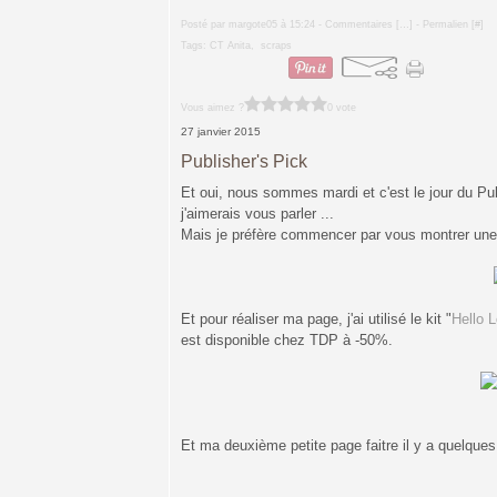
Posté par margote05 à 15:24 -
Commentaires [
…
]
- Permalien [
#
]
Tags:
CT Anita
,
scraps
Vous aimez ?
0 vote
27 janvier 2015
Publisher's Pick
Et oui, nous sommes mardi et c'est le jour du Publ
j'aimerais vous parler ...
Mais je préfère commencer par vous montrer une 
Et pour réaliser ma page, j'ai utilisé le kit "
Hello 
est disponible chez TDP à -50%.
Et ma deuxième petite page faitre il y a quelques