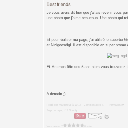
Best friends
Je vous avais dit hier que j'allais revenir vous p
une photo que j'aime beaucoup. Une photo qui reflè
Et pour réaliser ma page, j'ai utilisé le superbe G
et Ninigoesdigi. Il est disponible en super promo
Et Mscraps fête ses 5 ans alors vous trouverez t
A demain ;)
Posté par margote05 à 19:14 -
Commentaires [
…
]
- Permalien [
#
]
Tags:
scraps
,
CT Scooty
Vous aimez ?
0 vote