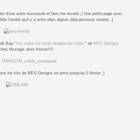
arler d'une autre nouveauté et bien me revoilà ;) Une petite page avec
te l'amitié qu'il y a entre elles depuis déjà plusieurs années ;)
rab Bag "
You make me smile despite the miles
" de
MEG Designs
 chez Mscraps alors foncez!!!!
ous les kits de MEG Designs en prmo jusqu'au 5 février ;)