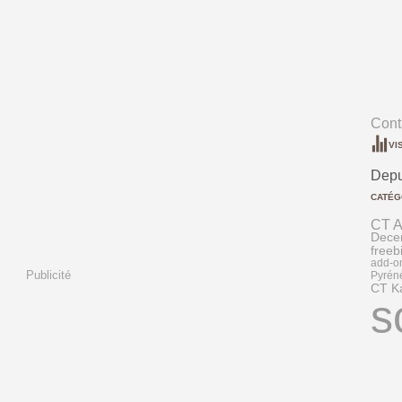
Conta
VI
Depu
CATÉG
CT 
Dece
freeb
add-o
Publicité
Pyrén
CT Ka
s