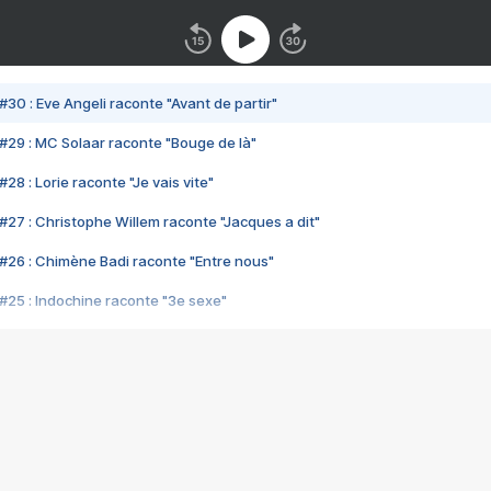
#30 : Eve Angeli raconte "Avant de partir"
#29 : MC Solaar raconte "Bouge de là"
28 : Lorie raconte "Je vais vite"
#27 : Christophe Willem raconte "Jacques a dit"
#26 : Chimène Badi raconte "Entre nous"
#25 : Indochine raconte "3e sexe"
#24 : Zaho raconte "C'est chelou"
#23 : Patrick Bruel raconte "Au café des délices"
#22 : Kyo raconte "Le chemin"
#21 : Nolwenn Leroy raconte "Cassé"