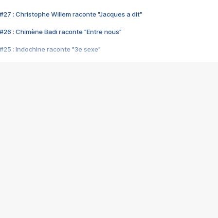
#27 : Christophe Willem raconte "Jacques a dit"
#26 : Chimène Badi raconte "Entre nous"
#25 : Indochine raconte "3e sexe"
#24 : Zaho raconte "C'est chelou"
#23 : Patrick Bruel raconte "Au café des délices"
#22 : Kyo raconte "Le chemin"
#21 : Nolwenn Leroy raconte "Cassé"
#20 : Patrick Hernandez raconte "Born to be alive"
#19 : Lorie raconte "Près de moi"
#18 : Michael Jones raconte "A nos actes manqués" (avec Jean-Jacque
#17 : Khaled raconte "Aïcha"
#16 : Corneille raconte "Parce qu'on vient de loin"