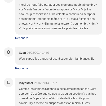
merci de nous faire partager ces moments inoubliables<br />
<br /> suis fan de ta façon de scrapper<br /> <br /> je tire
beaucoup d'inspiration et de volonté à continuer à scrapper
nos moments importants même si j'ai du mal à éliminer des
photos. <br /> <br /> j'imagine la torture ;-) pour toi<br /> <br />
s'il te plait continue à nous en mettre plein les mirettes
Répondre
O
Ozen
26/02/2014 14:03
Wow super. Tes pages retracent super bien l'ambiance. Biz
Répondre
L
ladyesther
25/02/2014 21:27
Comme les copines j'attends la suite avec impatience!! C'est
trop bon! J'espère que ce que tu as eu au coude n'a pas trop
duré et ne t'a pas fait souffrir... Hâte de lire la suite pour
savoir... Il y a même du suspens dans ton récit lol!! Gros