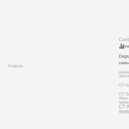
Conta
VI
Depu
CATÉG
Publicité
templ
add-o
CT Ka
CT S
Alpes
f
Italie
CT A
freeb