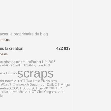
cter le propriétaire du blog
SITEURS
is la création
422 813
ORIES
photos
ate
Ten On Ten
Project Life 2013
n kit ACO
Roadtrip USA
blog train ACO
scraps
rla Dudley
CT Two Little Pixels
abrina
été 2012
listes
CT Ange
December Daily
 2012
CT Cherpea
Kits
reebie ACO
P52
CT Scooty
CT Lien
été 2010
nita
QP
Pyrénées 2011
CT Che Yang
NYC 2011
ie