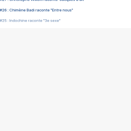
#26 : Chimène Badi raconte "Entre nous"
#25 : Indochine raconte "3e sexe"
#24 : Zaho raconte "C'est chelou"
#23 : Patrick Bruel raconte "Au café des délices"
#22 : Kyo raconte "Le chemin"
#21 : Nolwenn Leroy raconte "Cassé"
#20 : Patrick Hernandez raconte "Born to be alive"
#19 : Lorie raconte "Près de moi"
#18 : Michael Jones raconte "A nos actes manqués" (avec Jean-Jacque
#17 : Khaled raconte "Aïcha"
#16 : Corneille raconte "Parce qu'on vient de loin"
#15 : Indochine raconte "L'aventurier"