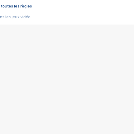
 toutes les règles
s les jeux vidéo
us choquant de Rockstar ? - Le scandale BULLY
e plus moche de Steam
du RÊVE tourne au CAUCHEMAR
pendant 8 heures
it… à tort
umiliés par un jeu vidéo
ire - Final Fantasy 8
ti un empire - Age of Empires
story DOFUS
tard, il crée l'un des pires jeux de tous les temps, MindsEye.