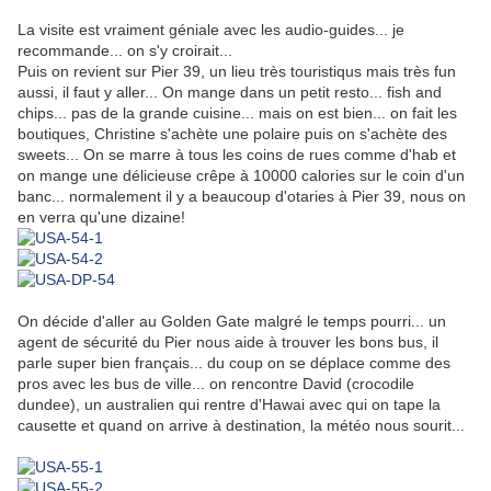
La visite est vraiment géniale avec les audio-guides... je
recommande... on s'y croirait...
Puis on revient sur Pier 39, un lieu très touristiqus mais très fun
aussi, il faut y aller... On mange dans un petit resto... fish and
chips... pas de la grande cuisine... mais on est bien... on fait les
boutiques, Christine s'achète une polaire puis on s'achète des
sweets... On se marre à tous les coins de rues comme d'hab et
on mange une délicieuse crêpe à 10000 calories sur le coin d'un
banc... normalement il y a beaucoup d'otaries à Pier 39, nous on
en verra qu'une dizaine!
On décide d'aller au Golden Gate malgré le temps pourri... un
agent de sécurité du Pier nous aide à trouver les bons bus, il
parle super bien français... du coup on se déplace comme des
pros avec les bus de ville... on rencontre David (crocodile
dundee), un australien qui rentre d'Hawai avec qui on tape la
causette et quand on arrive à destination, la météo nous sourit...