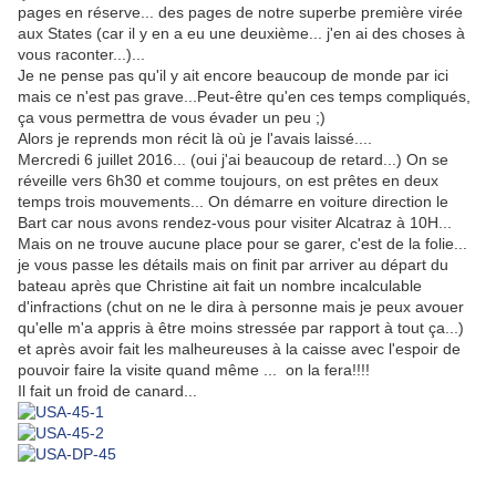
pages en réserve... des pages de notre superbe première virée
aux States (car il y en a eu une deuxième... j'en ai des choses à
vous raconter...)...
Je ne pense pas qu'il y ait encore beaucoup de monde par ici
mais ce n'est pas grave...Peut-être qu'en ces temps compliqués,
ça vous permettra de vous évader un peu ;)
Alors je reprends mon récit là où je l'avais laissé....
Mercredi 6 juillet 2016... (oui j'ai beaucoup de retard...) On se
réveille vers 6h30 et comme toujours, on est prêtes en deux
temps trois mouvements... On démarre en voiture direction le
Bart car nous avons rendez-vous pour visiter Alcatraz à 10H...
Mais on ne trouve aucune place pour se garer, c'est de la folie...
je vous passe les détails mais on finit par arriver au départ du
bateau après que Christine ait fait un nombre incalculable
d'infractions (chut on ne le dira à personne mais je peux avouer
qu'elle m'a appris à être moins stressée par rapport à tout ça...)
et après avoir fait les malheureuses à la caisse avec l'espoir de
pouvoir faire la visite quand même ... on la fera!!!!
Il fait un froid de canard...