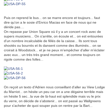
Puis on reprend le bus... on se marre encore et toujours... faut
dire qu'on a le sosie d'Enrico Macias en face de nous qui ne
déride pas....
On repasse par Union Square où il y a un concert rock avec de
supers musiciens... On s'arrête, on écoute et... on est entourées
d'un nombre incalculable de fêlés de la caisse... Ils sont tous
shootés ou bourrés et ils dansent comme des illuminés... on se
croirait à Woodstock... et je ne peux m'empêcher d'aller m'éclater
avec eux... un très très grand moment... et comme toujours on
rigole comme des folles...
On reçoit un texto d'Adrien nous conseillant d'aller au View Lodge
du Marriot... on hésite un peu car on a une dégaine terrible mais
on hésite 5 sec...la vue de là-haut est splendide mais vu le prix
du verre, on décide de s'abstenir... on est passé au Wallgreens
pour s'acheter de quoi souper puis on rentre par la Bart...