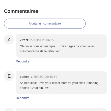
Commentaires
Ajouter un commentaire
Z
Zizazzi
27/03/2020 06:35
Oh oui tu nous aq manqué... Et tes pages de scrap aussi...
Très heureuse de te retrouver
Répondre
E
esther_a
25/03/2020 10:59
So beautiful! I love your mix of fonts for your titles. Stunning
photos. Great album!!
Répondre