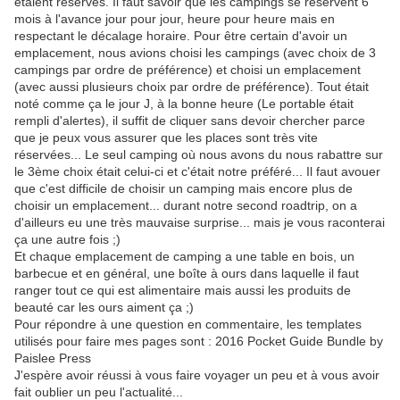
étaient réservés. Il faut savoir que les campings se réservent 6
mois à l'avance jour pour jour, heure pour heure mais en
respectant le décalage horaire. Pour être certain d'avoir un
emplacement, nous avions choisi les campings (avec choix de 3
campings par ordre de préférence) et choisi un emplacement
(avec aussi plusieurs choix par ordre de préférence). Tout était
noté comme ça le jour J, à la bonne heure (Le portable était
rempli d'alertes), il suffit de cliquer sans devoir chercher parce
que je peux vous assurer que les places sont très vite
réservées... Le seul camping où nous avons du nous rabattre sur
le 3ème choix était celui-ci et c'était notre préféré... Il faut avouer
que c'est difficile de choisir un camping mais encore plus de
choisir un emplacement... durant notre second roadtrip, on a
d'ailleurs eu une très mauvaise surprise... mais je vous raconterai
ça une autre fois ;)
Et chaque emplacement de camping a une table en bois, un
barbecue et en général, une boîte à ours dans laquelle il faut
ranger tout ce qui est alimentaire mais aussi les produits de
beauté car les ours aiment ça ;)
Pour répondre à une question en commentaire, les templates
utilisés pour faire mes pages sont :
2016 Pocket Guide Bundle by
Paislee Press
J'espère avoir réussi à vous faire voyager un peu et à vous avoir
fait oublier un peu l'actualité...