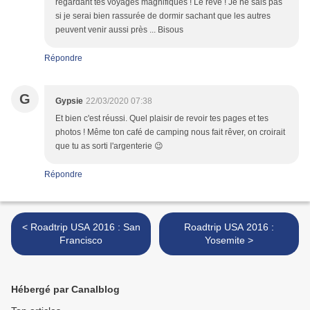
regardant tes voyages magnifiques ! Le rêve ! Je ne sais pas
si je serai bien rassurée de dormir sachant que les autres
peuvent venir aussi près ... Bisous
Répondre
G
Gypsie
22/03/2020 07:38
Et bien c'est réussi. Quel plaisir de revoir tes pages et tes
photos ! Même ton café de camping nous fait rêver, on croirait
que tu as sorti l'argenterie 😉
Répondre
< Roadtrip USA 2016 : San
Roadtrip USA 2016 :
Francisco
Yosemite >
Hébergé par Canalblog