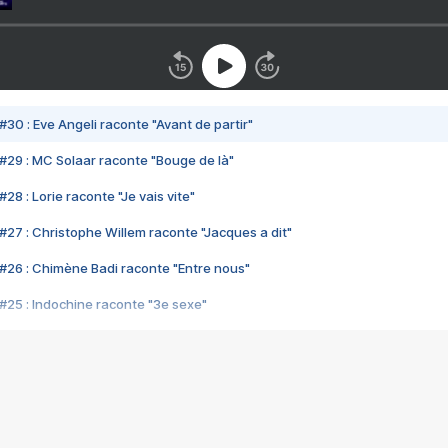
#30 : Eve Angeli raconte "Avant de partir"
#29 : MC Solaar raconte "Bouge de là"
28 : Lorie raconte "Je vais vite"
#27 : Christophe Willem raconte "Jacques a dit"
#26 : Chimène Badi raconte "Entre nous"
#25 : Indochine raconte "3e sexe"
#24 : Zaho raconte "C'est chelou"
#23 : Patrick Bruel raconte "Au café des délices"
#22 : Kyo raconte "Le chemin"