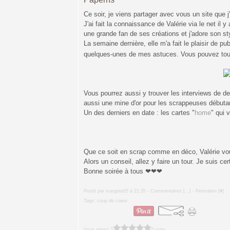
Ce soir, je viens partager avec vous un site que j
J'ai fait la connaissance de Valérie via le net il 
une grande fan de ses créations et j'adore son st
La semaine dernière, elle m'a fait le plaisir de pu
quelques-unes de mes astuces. Vous pouvez tout
Vous pourrez aussi y trouver les interviews de 
aussi une mine d'or pour les scrappeuses débutan
Un des derniers en date : les cartes "
home
" qui 
Que ce soit en scrap comme en déco, Valérie vo
Alors un conseil, allez y faire un tour. Je suis cer
Bonne soirée à tous
❤❤❤
Posté par margote05 à 21:35 -
Commentaires [
…
]
- Permalien [
#
]
Tags:
coup de coeur
Vous aimez ?
0 vote