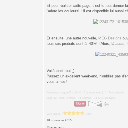
Et pour réaliser cette page, c'est le tout dernier ki
j'adore les couleurs!!! Il est disponible lui auss
Et ensuite, une autre nouvelle,
MEG Designs
ouv
tous ses produits sont à -40%!!! Alors, là aussi, f
Voilà c'est tout ;)
Passez un excellent week-end, n'oubliez pas d'e
vous aimez!
Posté par margote05 à 16:44 -
Commentaires [
…
]
- Permalien [
#
]
Tags:
CT Anita
,
scraps
,
CT Sabrina
,
CT MEG Designs
Vous aimez ?
1 vote
18 novembre 2015
Paperns