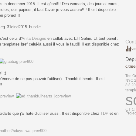
s in december 2015. Il est géant!!! Des wordarts, des journal cards,
tos, des papiers, il faut l'avoir je vous assure!!!! Il est disponible
en promo!!!!
c'est celui d'
Anita Designs
en collab avec Elif Sahin. Et tout pareil :
Conta
templates bref celui-là aussi il vous le faut!!! Il est disponible chez
VI
Depu
CATÉG
i ;)
Ten O
'énerve de ne pas pouvoir l'utiliser) : Thankfull hearts. Il est
NYC 2
!!
été 2
templ
s
CT Ch
rdarts que j'ai hâte d'utiliser aussi. Il est disponible chez
TDP
et en
Projec