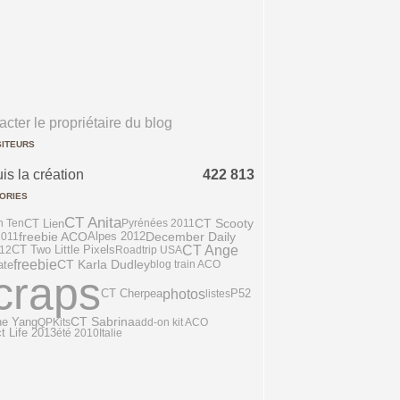
cter le propriétaire du blog
SITEURS
is la création
422 813
ORIES
CT Anita
CT Lien
CT Scooty
n Ten
Pyrénées 2011
freebie ACO
December Daily
011
Alpes 2012
CT Ange
CT Two Little Pixels
012
Roadtrip USA
freebie
ate
CT Karla Dudley
blog train ACO
craps
photos
P52
CT Cherpea
listes
CT Sabrina
e Yang
QP
Kits
add-on kit ACO
t Life 2013
été 2010
Italie