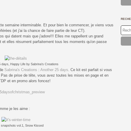
Jan
Fév
Ma
Avri
Mai
Jan
Fév
Ma
Avri
Jan
Fév
Ma
Jan
Fév
Jan
RECHE
cette semaine interminable. Et pour bien le commencer, je viens vous
ées (et j'ai la chance de faire partie de leur CT).
os qui datent mais que j'adore!!! Elles me rappellent un grand
 et elles résument parfaitement tous les moments qu'on passe
5 days, Happy Life by Sabrina's Creations
 de
Sabrina's Creations
:
Another 25 days
. Ce kit est parfait si vous
 Pas de prise de tête, vous avez toutes les mises en page et en
 TDP et en promo alors foncez!
mme je les aime :
: snapshots vol.1, Snow Kissed