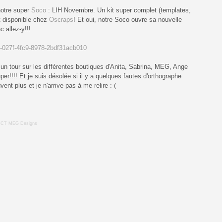
notre super
Soco
: LIH Novembre. Un kit super complet (templates,
st disponible chez
Oscraps
! Et oui, notre Soco ouvre sa nouvelle
c allez-y!!!
tes un tour sur les différentes boutiques d'Anita, Sabrina, MEG, Ange
er!!!! Et je suis désolée si il y a quelques fautes d'orthographe
nt plus et je n'arrive pas à me relire :-(
,
CT MEG Designs