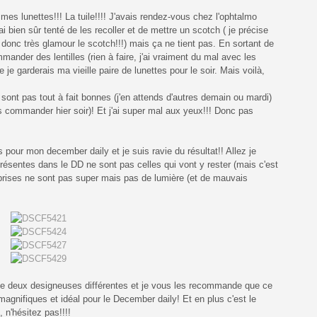
mes lunettes!!! La tuile!!!! J'avais rendez-vous chez l'ophtalmo
ai bien sûr tenté de les recoller et de mettre un scotch ( je précise
 donc très glamour le scotch!!!) mais ça ne tient pas. En sortant de
ander des lentilles (rien à faire, j'ai vraiment du mal avec les
ue je garderais ma vieille paire de lunettes pour le soir. Mais voilà,
 sont pas tout à fait bonnes (j'en attends d'autres demain ou mardi)
es commander hier soir)! Et j'ai super mal aux yeux!!! Donc pas
pour mon december daily et je suis ravie du résultat!! Allez je
ésentes dans le DD ne sont pas celles qui vont y rester (mais c'est
i prises ne sont pas super mais pas de lumière (et de mauvais
ts de deux designeuses différentes et je vous les recommande que ce
 magnifiques et idéal pour le December daily! Et en plus c'est le
 n'hésitez pas!!!!