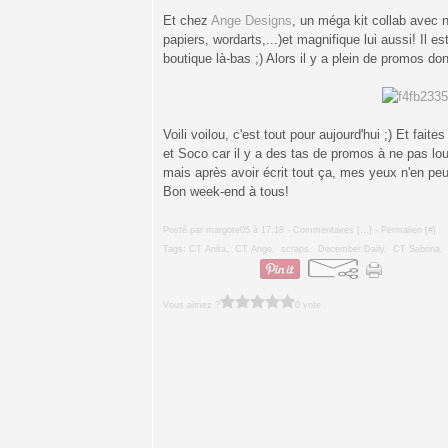
Et chez
Ange Designs
, un méga kit collab avec 
papiers, wordarts,...)et magnifique lui aussi! Il e
boutique là-bas ;) Alors il y a plein de promos don
Voili voilou, c'est tout pour aujourd'hui ;) Et fai
et Soco car il y a des tas de promos à ne pas loup
mais après avoir écrit tout ça, mes yeux n'en peuve
Bon week-end à tous!
Posté par margote05 à 17:18 -
Commentaires [
…
]
- Permalien [
#
]
Tags:
CT Anita
,
CT Ange
,
scraps
,
December Daily
,
CT Sabrina
Vous aimez ?
0 vote