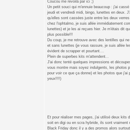
Coucou me revoilà par ici ;)
Un petit souci qui m'ennuie beaucoup : j'ai cassé 
jeudi et vendredi midi, bingo, lunettes en deux. J'
qu'elles sont cassées juste entre les deux verres
chez l'ophtalmo, je suis allée immédiatement comm
lunettes) et je les ai reçues hier. Je m'étais dit q
plus possible!!!
Du coup, je me retrouve avec des lentilles qui ne
et sans lunettes (je vous rassure, je suis allée l
évident de scrapper et pourtant....
Plein de superbes kits m'attendent...
J'ai donc tenté quelques impressions et découpes 
vous montre mais soyez indulgents, les photos pr
pour voir ce que ça donne) et les photos que j'a
yeux!!!!)
Et pour réaliser mes pages, j'ai utilisé deux ki
soit en digi ou en scra hybride, ils sont vraiment
Black Friday donc il y a des promos alors surtout,