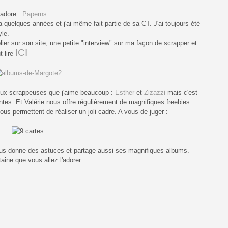
'adore :
Paperns
.
y a quelques années et j'ai même fait partie de sa CT. J'ai toujours été
yle.
blier sur son site, une petite "interview" sur ma façon de scrapper et
ICI
 lire
deux scrappeuses que j'aime beaucoup :
Esther
et
Zizazzi
mais c'est
tes. Et Valérie nous offre régulièrement de magnifiques freebies.
vous permettent de réaliser un joli cadre. A vous de juger :
us donne des astuces et partage aussi ses magnifiques albums.
taine que vous allez l'adorer.