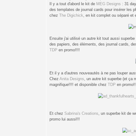
Il y a tout d'abord le kit de
MEG Designs
: 31 day
des templates de journal cards pour insérer les pho
chez
The Digichick
, en kit complet ou séparé et 
Ensuite j'ai utilisé un autre kit tout aussi superbe 
des papiers, des éléments, des journal cards, des 
TDP
en promo!!!!
Et il y a d'autres nouveautés à ne pas louper auss
Chez
Anita Designs
, un autre kit superbe (et ça m
magnifique!!!! et disponible chez
TDP
en promo!!
Et chez
Sabrina's Creations
, un superbe kit de wo
promo lui aussi!!!