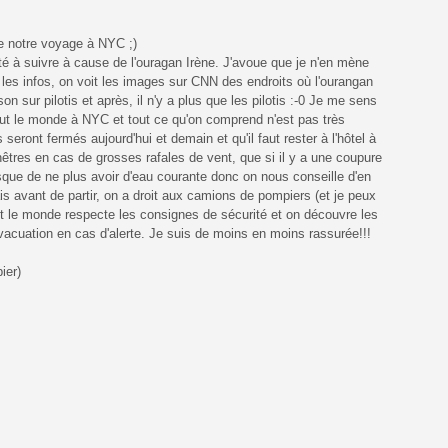
e notre voyage à NYC ;)
é à suivre à cause de l'ouragan Irène. J'avoue que je n'en mène
es infos, on voit les images sur CNN des endroits où l'ourangan
on sur pilotis et après, il n'y a plus que les pilotis :-0 Je me sens
out le monde à NYC et tout ce qu'on comprend n'est pas très
seront fermés aujourd'hui et demain et qu'il faut rester à l'hôtel à
fenêtres en cas de grosses rafales de vent, que si il y a une coupure
risque de ne plus avoir d'eau courante donc on nous conseille d'en
ais avant de partir, on a droit aux camions de pompiers (et je peux
tout le monde respecte les consignes de sécurité et on découvre les
évacuation en cas d'alerte. Je suis de moins en moins rassurée!!!