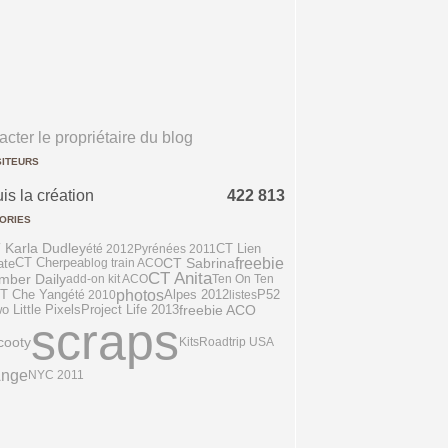
cter le propriétaire du blog
SITEURS
is la création
422 813
ORIES
 Karla Dudley
CT Lien
été 2012
Pyrénées 2011
freebie
ate
CT Sabrina
CT Cherpea
blog train ACO
CT Anita
mber Daily
add-on kit ACO
Ten On Ten
photos
P52
T Che Yang
été 2010
Alpes 2012
listes
 Little Pixels
freebie ACO
Project Life 2013
scraps
cooty
Kits
Roadtrip USA
Ange
NYC 2011