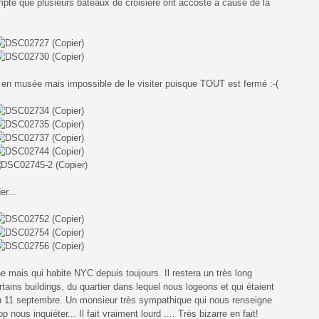
pte que plusieurs bateaux de croisière ont accosté à cause de la
mé en musée mais impossible de le visiter puisque TOUT est fermé :-(
er...
 mais qui habite NYC depuis toujours. Il restera un très long
tains buildings, du quartier dans lequel nous logeons et qui étaient
 du 11 septembre. Un monsieur très sympathique qui nous renseigne
 nous inquiéter... Il fait vraiment lourd .... Très bizarre en fait!