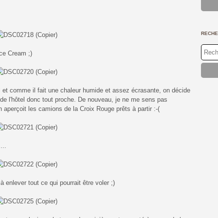
Jan
Fév
Ma
Avri
Mai
Jan
Fév
Ma
Avri
Jan
Fév
Ma
Jan
Fév
Jan
RECHE
Ice Cream ;)
el et comme il fait une chaleur humide et assez écrasante, on décide
s de l'hôtel donc tout proche. De nouveau, je ne me sens pas
n aperçoit les camions de la Croix Rouge prêts à partir :-(
...
à enlever tout ce qui pourrait être voler ;)