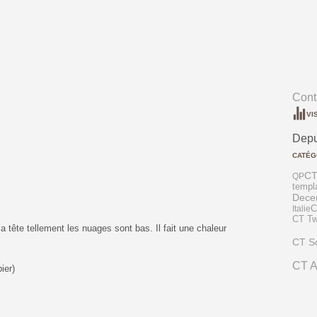
Conta
VI
Depu
CATÉG
CT
QP
templ
Dece
Italie
C
CT Two
a tête tellement les nuages sont bas. Il fait une chaleur
CT S
CT 