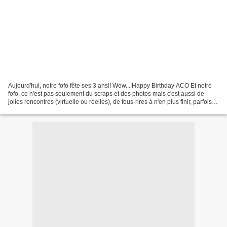
Aujourd'hui, notre fofo fête ses 3 ans!! Wow... Happy Birthday ACO Et notre
fofo, ce n'est pas seulement du scraps et des photos mais c'est aussi de
jolies rencontres (virtuelle ou réelles), de fous-rires à n'en plus finir, parfois
quelques râleries (parce...