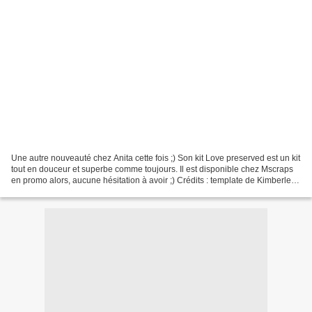
Une autre nouveauté chez Anita cette fois ;) Son kit Love preserved est un kit
tout en douceur et superbe comme toujours. Il est disponible chez Mscraps
en promo alors, aucune hésitation à avoir ;) Crédits : template de Kimberlee
J'espère que vous passez...