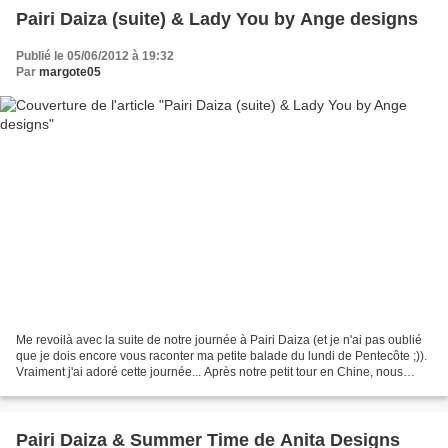
Pairi Daiza (suite) & Lady You by Ange designs
Publié le 05/06/2012 à 19:32
Par
margote05
Me revoilà avec la suite de notre journée à Pairi Daiza (et je n'ai pas oublié
que je dois encore vous raconter ma petite balade du lundi de Pentecôte ;)).
Vraiment j'ai adoré cette journée... Après notre petit tour en Chine, nous
repartons à la découverte...
Pairi Daiza & Summer Time de Anita Designs