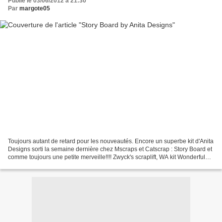
Publié le 03/06/2012 à 21:30
Par
margote05
Toujours autant de retard pour les nouveautés. Encore un superbe kit d'Anita
Designs sorti la semaine dernière chez Mscraps et Catscrap : Story Board et
comme toujours une petite merveille!!!! Zwyck's scraplift, WA kit Wonderful
Life by Anita Designs...