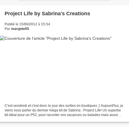
Project Life by Sabrina's Creations
Publié le 15/06/2012 à 15:54
Par
margote05
C'est vendredi et c'est donc le jour des sorties en boutiques ;) Aujourd'hui, je
viens vous parler du dernier méga kit de Sabrina : Project Life! Un superbe
kit idéal pour un P52, pour raconter vos vacances ou balades mais aussi
pour des pages plus artistiques....