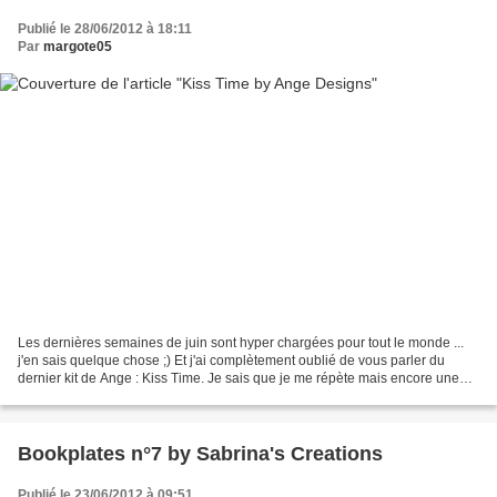
Publié le 28/06/2012 à 18:11
Par
margote05
Les dernières semaines de juin sont hyper chargées pour tout le monde ...
j'en sais quelque chose ;) Et j'ai complètement oublié de vous parler du
dernier kit de Ange : Kiss Time. Je sais que je me répète mais encore une
fois, c'est un kit superbe avec...
Bookplates n°7 by Sabrina's Creations
Publié le 23/06/2012 à 09:51