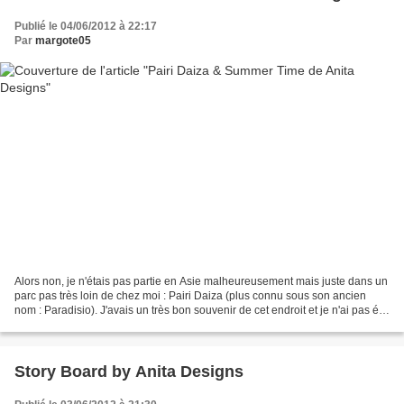
Publié le 04/06/2012 à 22:17
Par
margote05
Alors non, je n'étais pas partie en Asie malheureusement mais juste dans un
parc pas très loin de chez moi : Pairi Daiza (plus connu sous son ancien
nom : Paradisio). J'avais un très bon souvenir de cet endroit et je n'ai pas été
déçue. En plus j'ai passé...
Story Board by Anita Designs