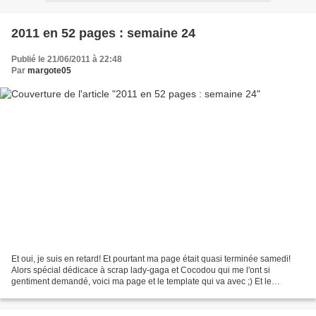
2011 en 52 pages : semaine 24
Publié le 21/06/2011 à 22:48
Par
margote05
Et oui, je suis en retard! Et pourtant ma page était quasi terminée samedi!
Alors spécial dédicace à scrap lady-gaga et Cocodou qui me l'ont si
gentiment demandé, voici ma page et le template qui va avec ;) Et le
template : TELECHARGER ICI MP : retard...