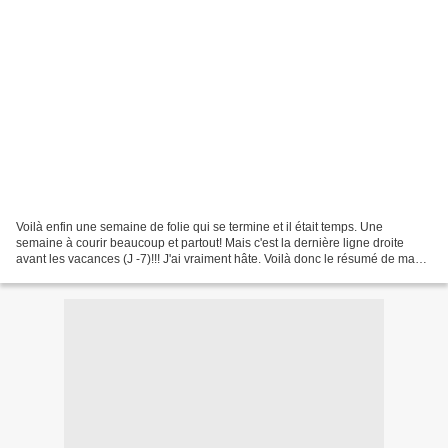
Voilà enfin une semaine de folie qui se termine et il était temps. Une
semaine à courir beaucoup et partout! Mais c'est la dernière ligne droite
avant les vacances (J -7)!!! J'ai vraiment hâte. Voilà donc le résumé de ma
semaine avec du flou parce que...