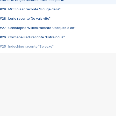
#29 : MC Solaar raconte "Bouge de là"
28 : Lorie raconte "Je vais vite"
#27 : Christophe Willem raconte "Jacques a dit"
#26 : Chimène Badi raconte "Entre nous"
#25 : Indochine raconte "3e sexe"
#24 : Zaho raconte "C'est chelou"
#23 : Patrick Bruel raconte "Au café des délices"
#22 : Kyo raconte "Le chemin"
#21 : Nolwenn Leroy raconte "Cassé"
#20 : Patrick Hernandez raconte "Born to be alive"
#19 : Lorie raconte "Près de moi"
#18 : Michael Jones raconte "A nos actes manqués" (avec Jean-Jacque