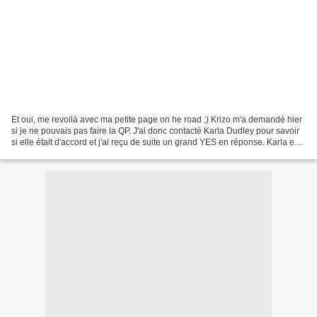
Et oui, me revoilà avec ma petite page on he road ;) Krizo m'a demandé hier
si je ne pouvais pas faire la QP. J'ai donc contacté Karla Dudley pour savoir
si elle était d'accord et j'ai reçu de suite un grand YES en réponse. Karla est
une personne vraiment...