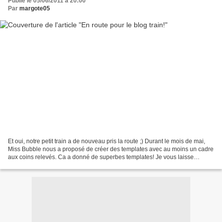
Publié le 05/06/2011 à 20:00
Par
margote05
Et oui, notre petit train a de nouveau pris la route ;) Durant le mois de mai,
Miss Bubble nous a proposé de créer des templates avec au moins un cadre
aux coins relevés. Ca a donné de superbes templates! Je vous laisse
admirer ;) Voilà la page que j'ai...