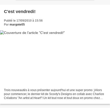
C'est vendredi!
Publié le 17/09/2010 à 15:56
Par
margote05
Trois nouveautés à vous présenter aujourd'hui et une super promo ;)Alors
pour commencer, le dernier kit de Scooty's Designs en collab avec Charlize
Créations "An artist at Heart"! Un kit tout rose et tout doux en promo chez
Mscraps et Two Little Pixels...