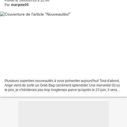
Publié le 18/06/2010 à 12:40
Par
margote05
Plusieurs superbes nouveautés à vous présenter aujourd'hui! Tout d'abord,
Ange vient de sortir un Grab Bag carrément splendide! Une merveille! Et vu
le prix, je n'hésiterais pas trop longtemps parce qu'après le 23 juin, il sera
dévoilé et au prix fort...