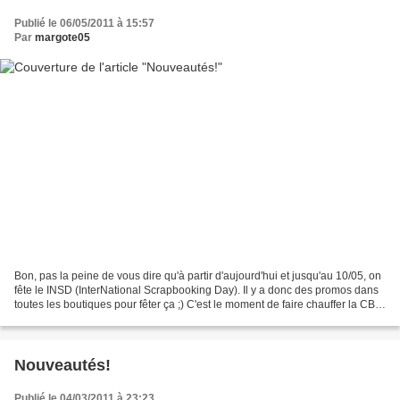
Publié le 06/05/2011 à 15:57
Par
margote05
Bon, pas la peine de vous dire qu'à partir d'aujourd'hui et jusqu'au 10/05, on
fête le INSD (InterNational Scrapbooking Day). Il y a donc des promos dans
toutes les boutiques pour fêter ça ;) C'est le moment de faire chauffer la CB
lol Je vous laisse...
Nouveautés!
Publié le 04/03/2011 à 23:23