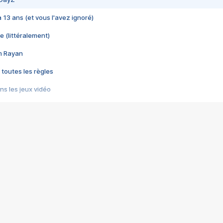
 a 13 ans (et vous l'avez ignoré)
e (littéralement)
im Rayan
 toutes les règles
s les jeux vidéo
us choquant de Rockstar ? - Le scandale BULLY
e plus moche de Steam
du RÊVE tourne au CAUCHEMAR
pendant 8 heures
it… à tort
umiliés par un jeu vidéo
ire - Final Fantasy 8