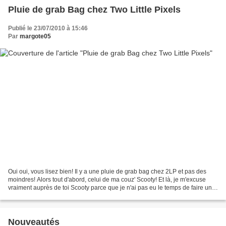
Pluie de grab Bag chez Two Little Pixels
Publié le 23/07/2010 à 15:46
Par
margote05
Oui oui, vous lisez bien! Il y a une pluie de grab bag chez 2LP et pas des
moindres! Alors tout d'abord, celui de ma couz' Scooty! Et là, je m'excuse
vraiment auprès de toi Scooty parce que je n'ai pas eu le temps de faire une
page pour toi! D'abord parce...
Nouveautés