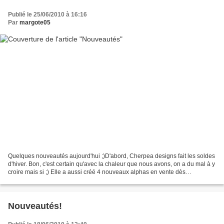
Publié le 25/06/2010 à 16:16
Par
margote05
Quelques nouveautés aujourd'hui ;)D'abord, Cherpea designs fait les soldes
d'hiver. Bon, c'est certain qu'avec la chaleur que nous avons, on a du mal à y
croire mais si ;) Elle a aussi créé 4 nouveaux alphas en vente dès
aujourd'hui chez Two Little Pixels...
Nouveautés!