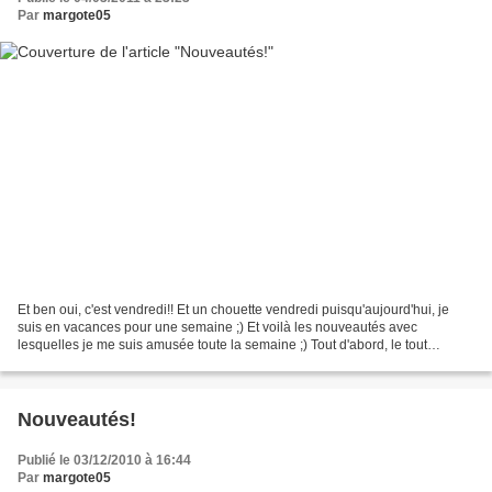
Par
margote05
Et ben oui, c'est vendredi!! Et un chouette vendredi puisqu'aujourd'hui, je
suis en vacances pour une semaine ;) Et voilà les nouveautés avec
lesquelles je me suis amusée toute la semaine ;) Tout d'abord, le tout
nouveau kit collab' de Two Little Pixels...
Nouveautés!
Publié le 03/12/2010 à 16:44
Par
margote05