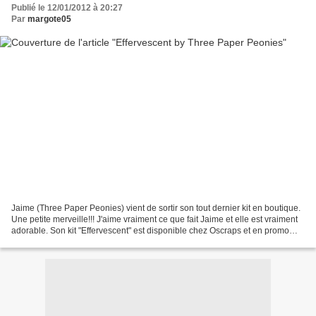
Publié le 12/01/2012 à 20:27
Par
margote05
Jaime (Three Paper Peonies) vient de sortir son tout dernier kit en boutique.
Une petite merveille!!! J'aime vraiment ce que fait Jaime et elle est vraiment
adorable. Son kit "Effervescent" est disponible chez Oscraps et en promo
pour le moment. Et voilà...