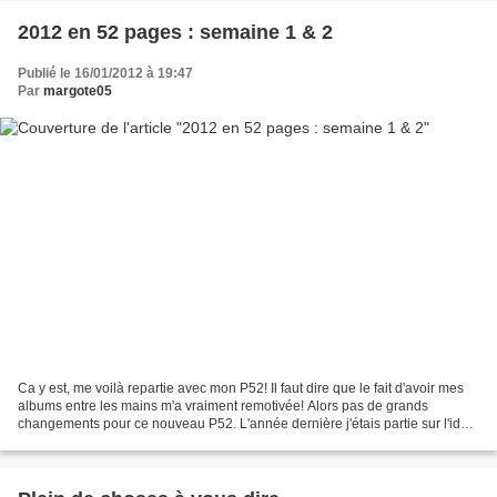
2012 en 52 pages : semaine 1 & 2
Publié le 16/01/2012 à 19:47
Par
margote05
Ca y est, me voilà repartie avec mon P52! Il faut dire que le fait d'avoir mes
albums entre les mains m'a vraiment remotivée! Alors pas de grands
changements pour ce nouveau P52. L'année dernière j'étais partie sur l'idée
de faire une DP par semaine....