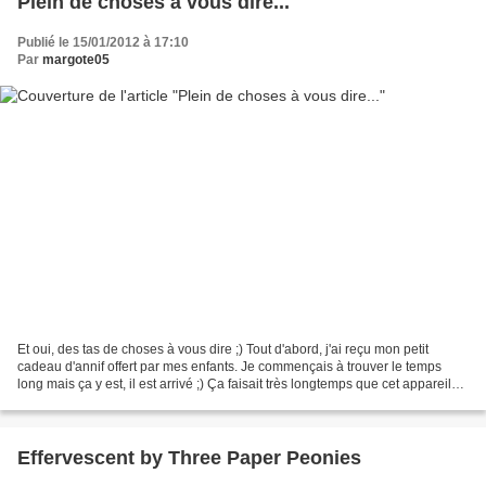
Plein de choses à vous dire...
Publié le 15/01/2012 à 17:10
Par
margote05
Et oui, des tas de choses à vous dire ;) Tout d'abord, j'ai reçu mon petit
cadeau d'annif offert par mes enfants. Je commençais à trouver le temps
long mais ça y est, il est arrivé ;) Ça faisait très longtemps que cet appareil
me faisait de l'oeil mais...
Effervescent by Three Paper Peonies