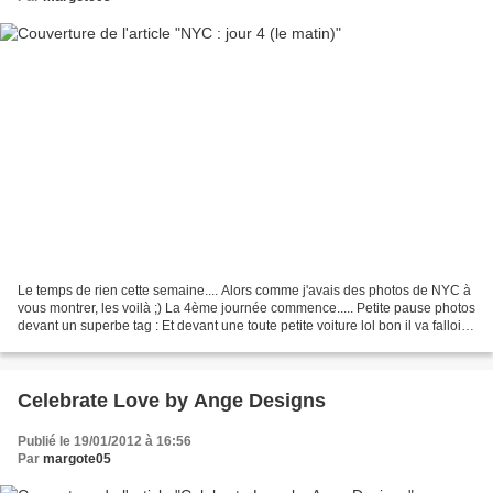
Le temps de rien cette semaine.... Alors comme j'avais des photos de NYC à
vous montrer, les voilà ;) La 4ème journée commence..... Petite pause photos
devant un superbe tag : Et devant une toute petite voiture lol bon il va falloir
que j'essaye d'enlever...
Celebrate Love by Ange Designs
Publié le 19/01/2012 à 16:56
Par
margote05