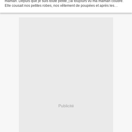
maman. Depuis que je suis toute petite, j'ai toujours vu ma maman coudre.
Elle cousait nos petites robes, nos vêtement de poupées et après les
déguisements pour les enfants. Et encore...
Publicité