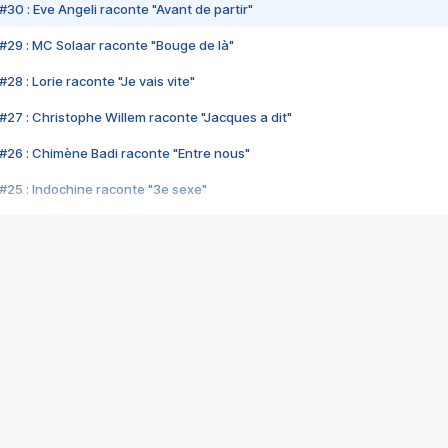
#30 : Eve Angeli raconte "Avant de partir"
#29 : MC Solaar raconte "Bouge de là"
28 : Lorie raconte "Je vais vite"
#27 : Christophe Willem raconte "Jacques a dit"
#26 : Chimène Badi raconte "Entre nous"
#25 : Indochine raconte "3e sexe"
#24 : Zaho raconte "C'est chelou"
#23 : Patrick Bruel raconte "Au café des délices"
#22 : Kyo raconte "Le chemin"
#21 : Nolwenn Leroy raconte "Cassé"
#20 : Patrick Hernandez raconte "Born to be alive"
#19 : Lorie raconte "Près de moi"
#18 : Michael Jones raconte "A nos actes manqués" (avec Jean-Jacque