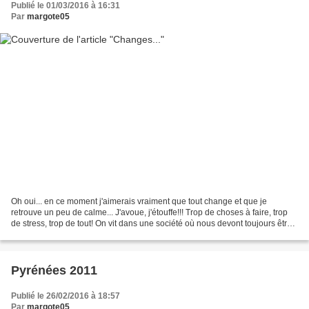
Publié le 01/03/2016 à 16:31
Par
margote05
Oh oui... en ce moment j'aimerais vraiment que tout change et que je
retrouve un peu de calme... J'avoue, j'étouffe!!! Trop de choses à faire, trop
de stress, trop de tout! On vit dans une société où nous devont toujours être
au top (au top au boulot,...
Pyrénées 2011
Publié le 26/02/2016 à 18:57
Par
margote05