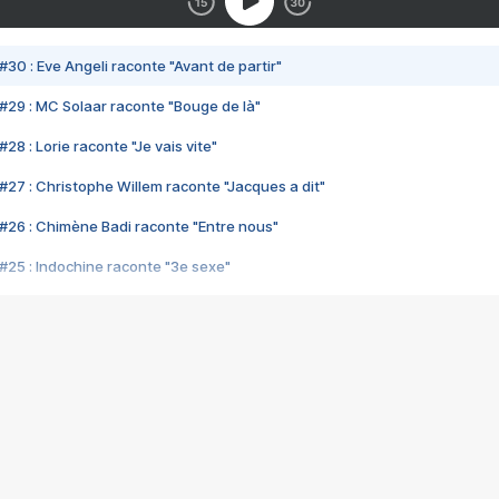
#30 : Eve Angeli raconte "Avant de partir"
#29 : MC Solaar raconte "Bouge de là"
28 : Lorie raconte "Je vais vite"
#27 : Christophe Willem raconte "Jacques a dit"
#26 : Chimène Badi raconte "Entre nous"
#25 : Indochine raconte "3e sexe"
#24 : Zaho raconte "C'est chelou"
#23 : Patrick Bruel raconte "Au café des délices"
#22 : Kyo raconte "Le chemin"
#21 : Nolwenn Leroy raconte "Cassé"
#20 : Patrick Hernandez raconte "Born to be alive"