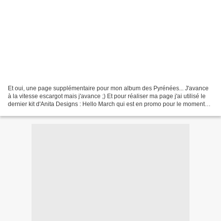
Et oui, une page supplémentaire pour mon album des Pyrénées... J'avance
à la vitesse escargot mais j'avance ;) Et pour réaliser ma page j'ai utilisé le
dernier kit d'Anita Designs : Hello March qui est en promo pour le moment
chez TDP. Il est magnifique!!!...