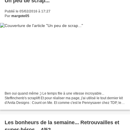
Un peu de scrap...
Publié le 05/02/2016 à 17:27
Par
margote05
Ben oui quand même ;) Le temps file à une vitesse incroyable...
Steffinchenb's scraplift Et pour réaliser ma page, j'ai utilisé le tout dernier kit
d'Anita Designs : Count on Me. Et comme c'est le Pennysaver chez TDP, les
kits (papiers et éléments) sont...
Les bonheurs de la semaine... Retrouvailles et
super-héros... 4/52