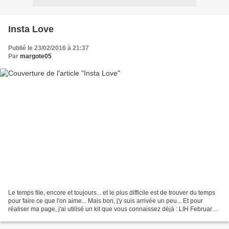
Insta Love
Publié le 23/02/2016 à 21:37
Par
margote05
Le temps file, encore et toujours... et le plus difficile est de trouver du temps
pour faire ce que l'on aime... Mais bon, j'y suis arrivée un peu... Et pour
réaliser ma page, j'ai utilisé un kit que vous connaissez déjà : LIH February
de Ange Designs...