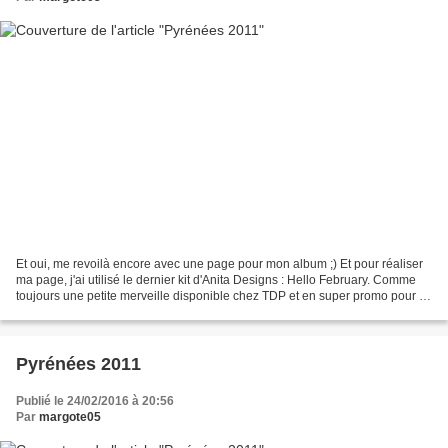
Et oui, me revoilà encore avec une page pour mon album ;) Et pour réaliser
ma page, j'ai utilisé le dernier kit d'Anita Designs : Hello February. Comme
toujours une petite merveille disponible chez TDP et en super promo pour le
pennysaver alors n'hésitez...
Pyrénées 2011
Publié le 24/02/2016 à 20:56
Par
margote05