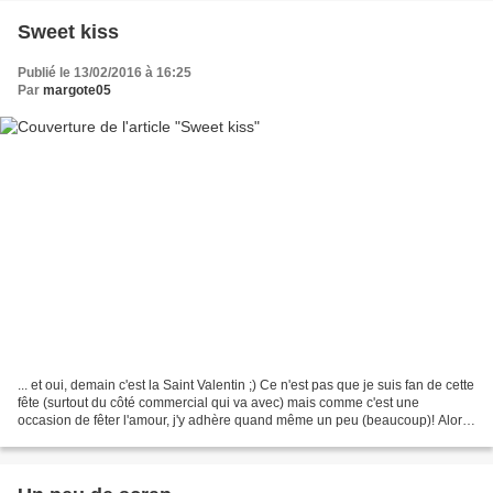
Sweet kiss
Publié le 13/02/2016 à 16:25
Par
margote05
... et oui, demain c'est la Saint Valentin ;) Ce n'est pas que je suis fan de cette
fête (surtout du côté commercial qui va avec) mais comme c'est une
occasion de fêter l'amour, j'y adhère quand même un peu (beaucoup)! Alors
je vous montre d'abord mes...